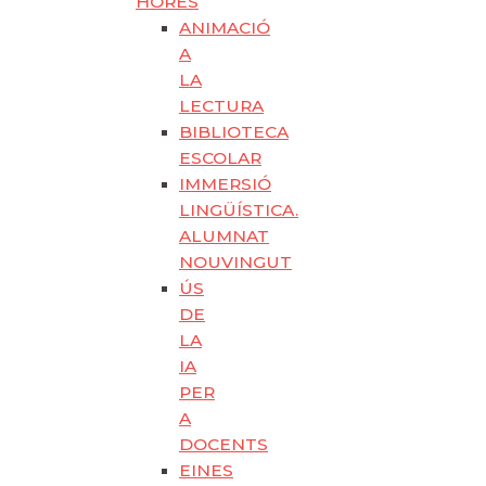
HORES
ANIMACIÓ
A
LA
LECTURA
BIBLIOTECA
ESCOLAR
IMMERSIÓ
LINGÜÍSTICA.
ALUMNAT
NOUVINGUT
ÚS
DE
LA
IA
PER
A
DOCENTS
EINES