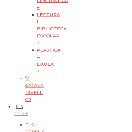
LINGÜÍSTICA
+
LECTURA
I
BIBLIOTECA
ESCOLAR
+
PLÀSTICA
A
L’AULA
+
💛
CATALÀ
NIVELL
C2
Els
perfils
ELS
PERFILS