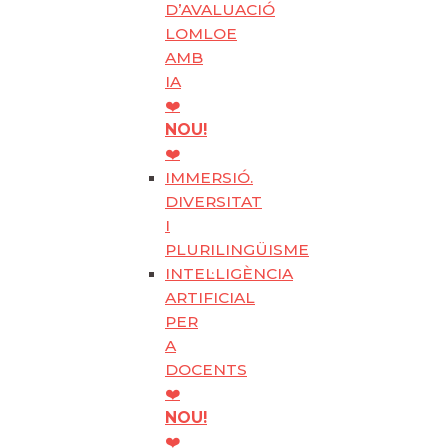
D’AVALUACIÓ
LOMLOE
AMB
IA
❤️
NOU!
❤️
IMMERSIÓ.
DIVERSITAT
I
PLURILINGÜISME
INTEL·LIGÈNCIA
ARTIFICIAL
PER
A
DOCENTS
❤️
NOU!
❤️