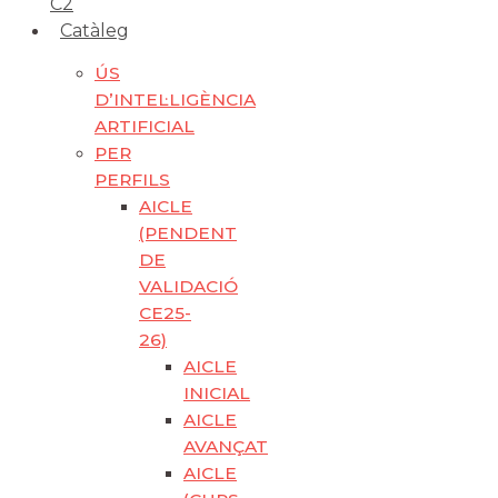
C2
Catàleg
ÚS
D’INTEL·LIGÈNCIA
ARTIFICIAL
PER
PERFILS
AICLE
(PENDENT
DE
VALIDACIÓ
CE25-
26)
AICLE
INICIAL
AICLE
AVANÇAT
AICLE