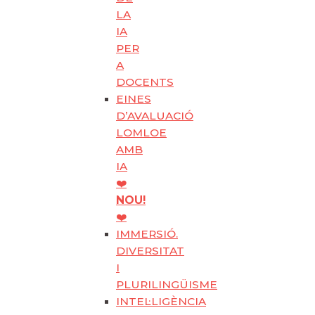
LA
IA
PER
A
DOCENTS
EINES
D’AVALUACIÓ
LOMLOE
AMB
IA
❤️
NOU!
❤️
IMMERSIÓ.
DIVERSITAT
I
PLURILINGÜISME
INTEL·LIGÈNCIA