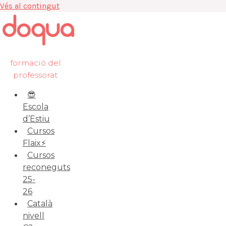
Vés al contingut
formació del
professorat
😎
Escola
d’Estiu
Cursos
Flaix⚡️
Cursos
reconeguts
25-
26
Català
nivell