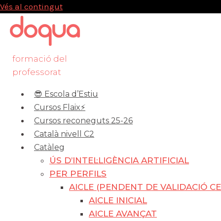
Vés al contingut
formació del
professorat
😎 Escola d’Estiu
Cursos Flaix⚡️
Cursos reconeguts 25-26
Català nivell C2
Catàleg
ÚS D’INTEL·LIGÈNCIA ARTIFICIAL
PER PERFILS
AICLE (PENDENT DE VALIDACIÓ CE
AICLE INICIAL
AICLE AVANÇAT