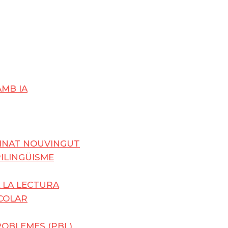
AMB IA
UMNAT NOUVINGUT
RILINGÜISME
 LA LECTURA
SCOLAR
OBLEMES (PBL)