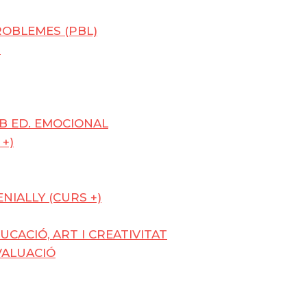
OBLEMES (PBL)
U
MB ED. EMOCIONAL
 +)
NIALLY (CURS +)
UCACIÓ, ART I CREATIVITAT
VALUACIÓ