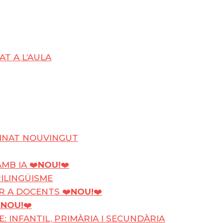
T A L’AULA
UMNAT NOUVINGUT
MB IA ❤️
NOU!
❤️
RILINGÜISME
ER A DOCENTS ❤️
NOU!
❤️
️
NOU!
❤️
: INFANTIL, PRIMÀRIA I SECUNDÀRIA