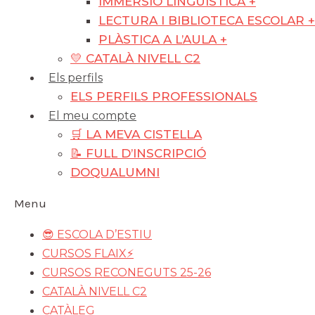
IMMERSIÓ LINGÜÍSTICA +
LECTURA I BIBLIOTECA ESCOLAR +
PLÀSTICA A L’AULA +
💛 CATALÀ NIVELL C2
Els perfils
ELS PERFILS PROFESSIONALS
El meu compte
🛒 LA MEVA CISTELLA
📝 FULL D’INSCRIPCIÓ
DOQUALUMNI
Menu
😎 ESCOLA D’ESTIU
CURSOS FLAIX⚡️
CURSOS RECONEGUTS 25-26
CATALÀ NIVELL C2
CATÀLEG