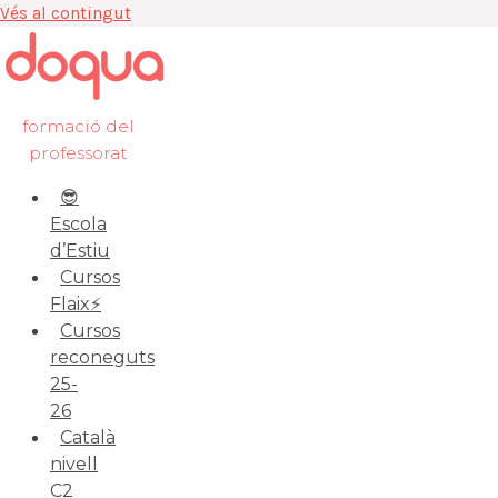
Vés al contingut
formació del
professorat
😎
Escola
d’Estiu
Cursos
Flaix⚡️
Cursos
reconeguts
25-
26
Català
nivell
C2