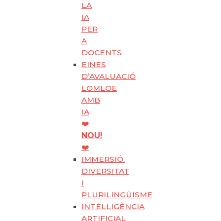
LA
IA
PER
A
DOCENTS
EINES
D’AVALUACIÓ
LOMLOE
AMB
IA
❤️
NOU!
❤️
IMMERSIÓ.
DIVERSITAT
I
PLURILINGÜISME
INTEL·LIGÈNCIA
ARTIFICIAL