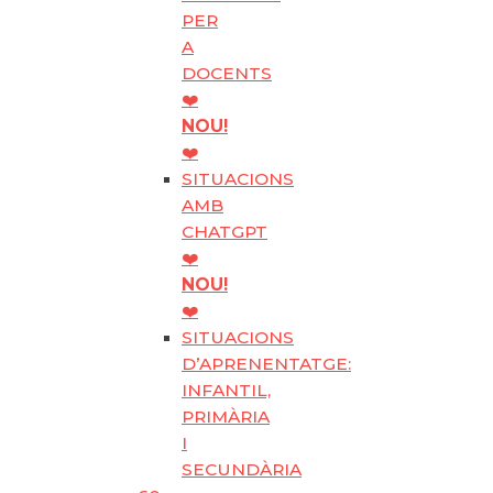
PER
A
DOCENTS
❤️
NOU!
❤️
SITUACIONS
AMB
CHATGPT
❤️
NOU!
❤️
SITUACIONS
D’APRENENTATGE:
INFANTIL,
PRIMÀRIA
I
SECUNDÀRIA