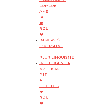
LOMLOE
AMB
IA
❤️
NOU!
❤️
IMMERSIÓ.
DIVERSITAT
I
PLURILINGÜISME
INTEL·LIGÈNCIA
ARTIFICIAL
PER
A
DOCENTS
❤️
NOU!
❤️