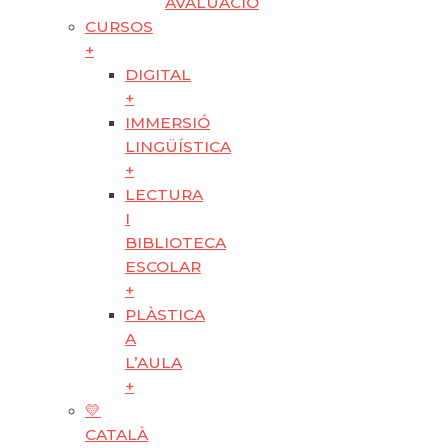
AVALUACIÓ
CURSOS
+
DIGITAL
+
IMMERSIÓ
LINGÜÍSTICA
+
LECTURA
I
BIBLIOTECA
ESCOLAR
+
PLÀSTICA
A
L’AULA
+
💛
CATALÀ