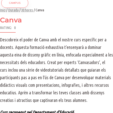
CAMPUS
Inici
/
Durada
/
30 hores
/ Canva
Canva
RATING: 0
Descobreix el poder de Canva amb el nostre curs específic per a
docents. Aquesta formació exhaustiva t’ensenyarà a dominar
aquesta eina de disseny gràfic en línia, enfocada especialment a les
necessitats dels educadors. Creat per experts ‘Canvasadors’, el
curs inclou una sèrie de videotutorials detallats que guiaran els
participants pas a pas en l’ús de Canva per desenvolupar materials
didàctics visuals com presentacions, infografies, i altres recursos
educatius. Aprèn a transformar les teves classes amb dissenys
creatius i atractius que captivaran els teus alumnes.
Curs reconegut pel Departament d’Educació.