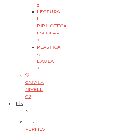
+
LECTURA
I
BIBLIOTECA
ESCOLAR
+
PLÀSTICA
A
L’AULA
+
💛
CATALÀ
NIVELL
C2
Els
perfils
ELS
PERFILS