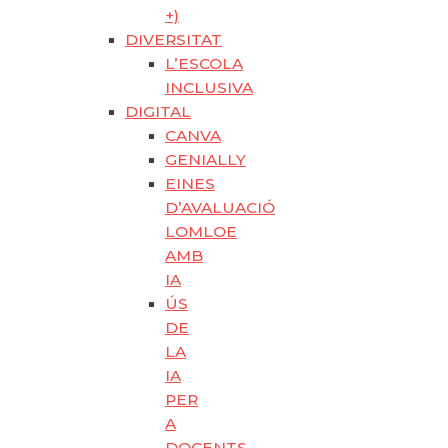
+)
DIVERSITAT
L’ESCOLA
INCLUSIVA
DIGITAL
CANVA
GENIALLY
EINES
D’AVALUACIÓ
LOMLOE
AMB
IA
ÚS
DE
LA
IA
PER
A
DOCENTS