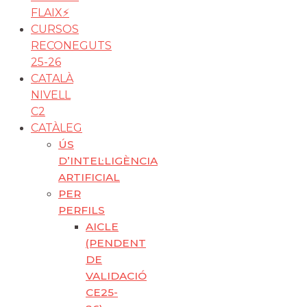
FLAIX⚡️
CURSOS
RECONEGUTS
25-26
CATALÀ
NIVELL
C2
CATÀLEG
ÚS
D’INTEL·LIGÈNCIA
ARTIFICIAL
PER
PERFILS
AICLE
(PENDENT
DE
VALIDACIÓ
CE25-