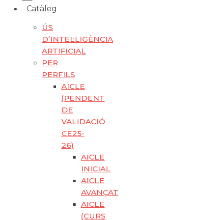
Catàleg
ÚS
D’INTEL·LIGÈNCIA
ARTIFICIAL
PER
PERFILS
AICLE
(PENDENT
DE
VALIDACIÓ
CE25-
26)
AICLE
INICIAL
AICLE
AVANÇAT
AICLE
(CURS