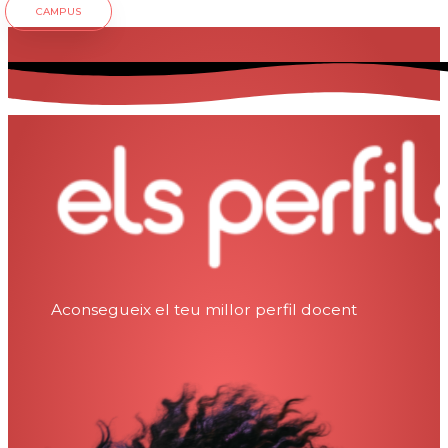
CAMPUS
Aconsegueix el teu millor perfil docent