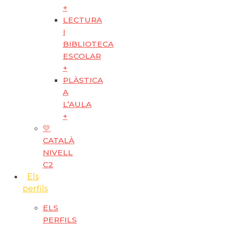
+
LECTURA
I
BIBLIOTECA
ESCOLAR
+
PLÀSTICA
A
L’AULA
+
💛
CATALÀ
NIVELL
C2
Els
perfils
ELS
PERFILS