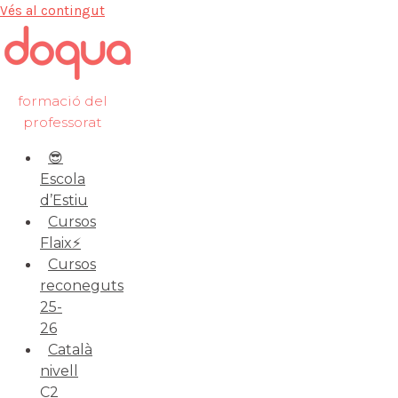
Vés al contingut
formació del
professorat
😎
Escola
d’Estiu
Cursos
Flaix⚡️
Cursos
reconeguts
25-
26
Català
nivell
C2