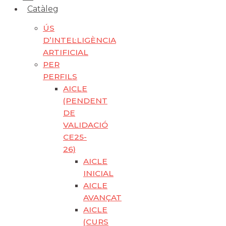
Catàleg
ÚS
D’INTEL·LIGÈNCIA
ARTIFICIAL
PER
PERFILS
AICLE
(PENDENT
DE
VALIDACIÓ
CE25-
26)
AICLE
INICIAL
AICLE
AVANÇAT
AICLE
(CURS