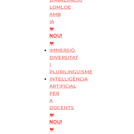
LOMLOE
AMB
IA
❤️
NOU!
❤️
IMMERSIÓ.
DIVERSITAT
I
PLURILINGÜISME
INTEL·LIGÈNCIA
ARTIFICIAL
PER
A
DOCENTS
❤️
NOU!
❤️