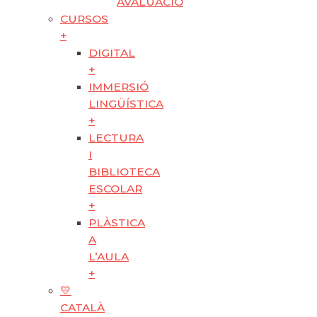
AVALUACIÓ
CURSOS
+
DIGITAL
+
IMMERSIÓ
LINGÜÍSTICA
+
LECTURA
I
BIBLIOTECA
ESCOLAR
+
PLÀSTICA
A
L’AULA
+
💛
CATALÀ