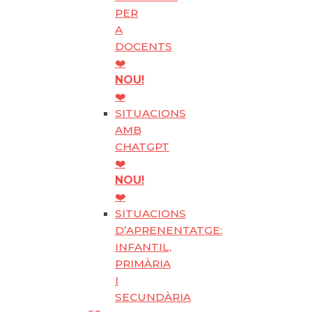
PER
A
DOCENTS
❤️
NOU!
❤️
SITUACIONS
AMB
CHATGPT
❤️
NOU!
❤️
SITUACIONS
D’APRENENTATGE:
INFANTIL,
PRIMÀRIA
I
SECUNDÀRIA