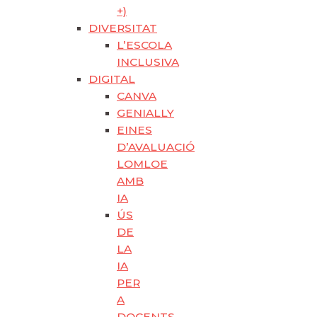
+)
DIVERSITAT
L’ESCOLA
INCLUSIVA
DIGITAL
CANVA
GENIALLY
EINES
D’AVALUACIÓ
LOMLOE
AMB
IA
ÚS
DE
LA
IA
PER
A
DOCENTS