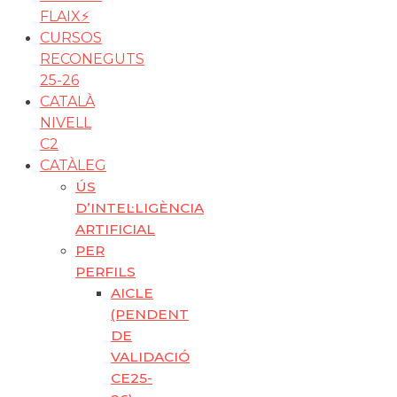
FLAIX⚡️
CURSOS
RECONEGUTS
25-26
CATALÀ
NIVELL
C2
CATÀLEG
ÚS
D’INTEL·LIGÈNCIA
ARTIFICIAL
PER
PERFILS
AICLE
(PENDENT
DE
VALIDACIÓ
CE25-