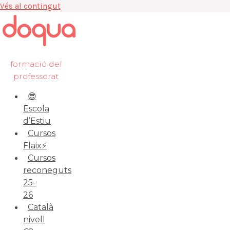
Vés al contingut
formació del
professorat
😎
Escola
d’Estiu
Cursos
Flaix⚡️
Cursos
reconeguts
25-
26
Català
nivell