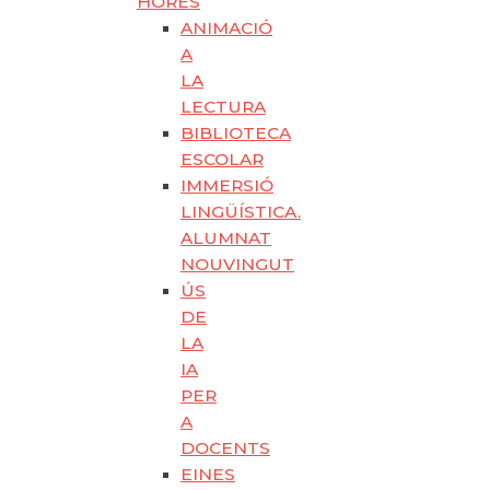
HORES
ANIMACIÓ
A
LA
LECTURA
BIBLIOTECA
ESCOLAR
IMMERSIÓ
LINGÜÍSTICA.
ALUMNAT
NOUVINGUT
ÚS
DE
LA
IA
PER
A
DOCENTS
EINES