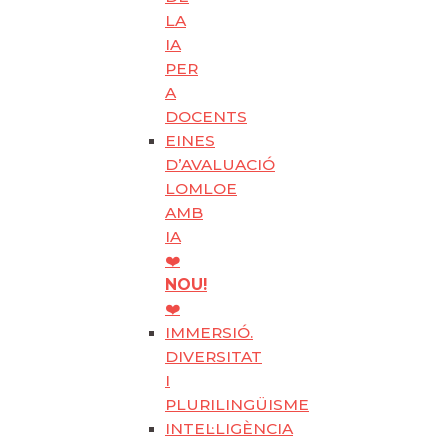
LA
IA
PER
A
DOCENTS
EINES
D’AVALUACIÓ
LOMLOE
AMB
IA
❤️
NOU!
❤️
IMMERSIÓ.
DIVERSITAT
I
PLURILINGÜISME
INTEL·LIGÈNCIA