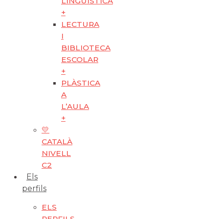
LINGÜÍSTICA
+
LECTURA
I
BIBLIOTECA
ESCOLAR
+
PLÀSTICA
A
L’AULA
+
💛
CATALÀ
NIVELL
C2
Els
perfils
ELS
PERFILS