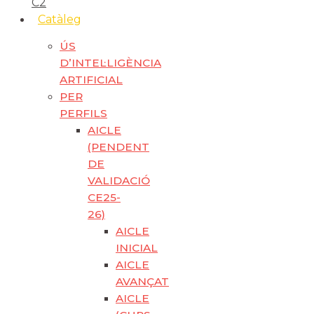
C2
Catàleg
ÚS
D’INTEL·LIGÈNCIA
ARTIFICIAL
PER
PERFILS
AICLE
(PENDENT
DE
VALIDACIÓ
CE25-
26)
AICLE
INICIAL
AICLE
AVANÇAT
AICLE