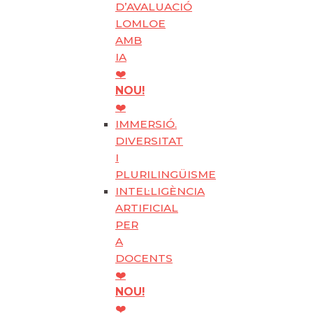
D’AVALUACIÓ
LOMLOE
AMB
IA
❤️
NOU!
❤️
IMMERSIÓ.
DIVERSITAT
I
PLURILINGÜISME
INTEL·LIGÈNCIA
ARTIFICIAL
PER
A
DOCENTS
❤️
NOU!
❤️