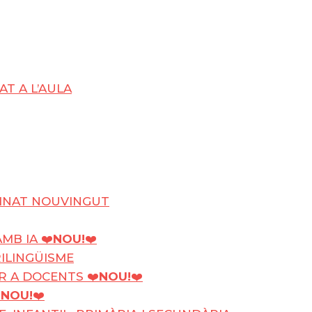
T A L’AULA
UMNAT NOUVINGUT
MB IA ❤️
NOU!
❤️
RILINGÜISME
ER A DOCENTS ❤️
NOU!
❤️
️
NOU!
❤️