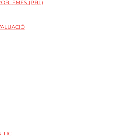
OBLEMES (PBL)
U
VALUACIÓ
 TIC