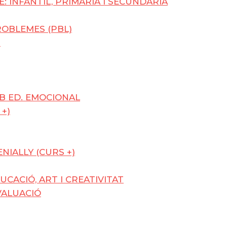
: INFANTIL, PRIMÀRIA I SECUNDÀRIA
OBLEMES (PBL)
U
MB ED. EMOCIONAL
 +)
NIALLY (CURS +)
UCACIÓ, ART I CREATIVITAT
VALUACIÓ