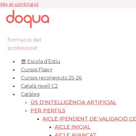
Vés al contingut
formació del
professorat
😎 Escola d’Estiu
Cursos Flaix⚡️
Cursos reconeguts 25-26
Català nivell C2
Catàleg
ÚS D’INTEL·LIGÈNCIA ARTIFICIAL
PER PERFILS
AICLE (PENDENT DE VALIDACIÓ CE
AICLE INICIAL
AICLE AVANÇAT