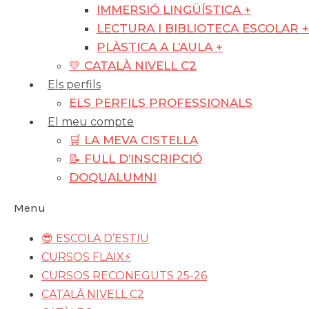
IMMERSIÓ LINGÜÍSTICA +
LECTURA I BIBLIOTECA ESCOLAR +
PLÀSTICA A L’AULA +
💛 CATALÀ NIVELL C2
Els perfils
ELS PERFILS PROFESSIONALS
El meu compte
🛒 LA MEVA CISTELLA
📝 FULL D’INSCRIPCIÓ
DOQUALUMNI
Menu
😎 ESCOLA D’ESTIU
CURSOS FLAIX⚡️
CURSOS RECONEGUTS 25-26
CATALÀ NIVELL C2