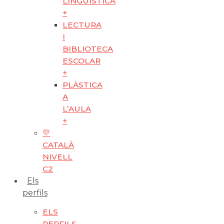
LINGÜÍSTICA
+
LECTURA
I
BIBLIOTECA
ESCOLAR
+
PLÀSTICA
A
L’AULA
+
💛
CATALÀ
NIVELL
C2
Els
perfils
ELS
PERFILS