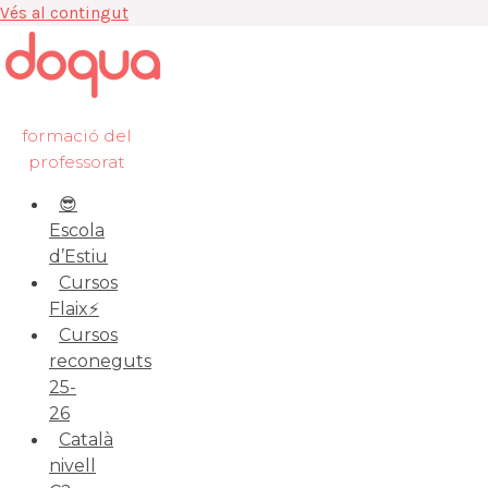
Vés al contingut
formació del
professorat
😎
Escola
d’Estiu
Cursos
Flaix⚡️
Cursos
reconeguts
25-
26
Català
nivell