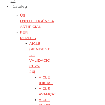
C2
Catàleg
ÚS
D’INTEL·LIGÈNCIA
ARTIFICIAL
PER
PERFILS
AICLE
(PENDENT
DE
VALIDACIÓ
CE25-
26)
AICLE
INICIAL
AICLE
AVANÇAT
AICLE