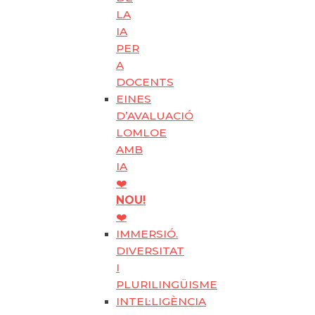
LA
IA
PER
A
DOCENTS
EINES
D’AVALUACIÓ
LOMLOE
AMB
IA
❤️
NOU!
❤️
IMMERSIÓ.
DIVERSITAT
I
PLURILINGÜISME
INTEL·LIGÈNCIA