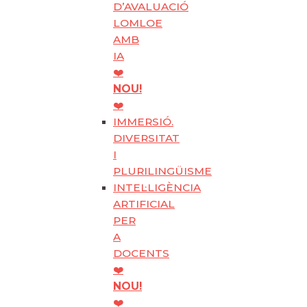
D’AVALUACIÓ
LOMLOE
AMB
IA
❤️
NOU!
❤️
IMMERSIÓ.
DIVERSITAT
I
PLURILINGÜISME
INTEL·LIGÈNCIA
ARTIFICIAL
PER
A
DOCENTS
❤️
NOU!
❤️