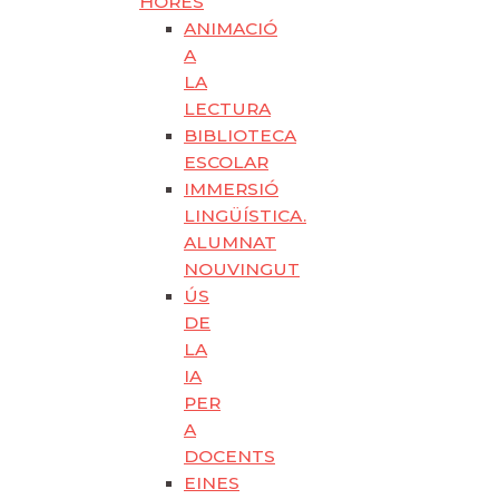
HORES
ANIMACIÓ
A
LA
LECTURA
BIBLIOTECA
ESCOLAR
IMMERSIÓ
LINGÜÍSTICA.
ALUMNAT
NOUVINGUT
ÚS
DE
LA
IA
PER
A
DOCENTS
EINES