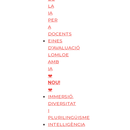
LA
IA
PER
A
DOCENTS
EINES
D’AVALUACIÓ
LOMLOE
AMB
IA
❤️
NOU!
❤️
IMMERSIÓ.
DIVERSITAT
I
PLURILINGÜISME
INTEL·LIGÈNCIA