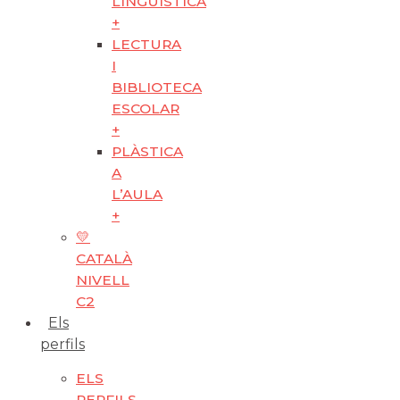
LINGÜÍSTICA
+
LECTURA
I
BIBLIOTECA
ESCOLAR
+
PLÀSTICA
A
L’AULA
+
💛
CATALÀ
NIVELL
C2
Els
perfils
ELS
PERFILS