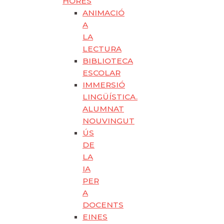
HORES
ANIMACIÓ
A
LA
LECTURA
BIBLIOTECA
ESCOLAR
IMMERSIÓ
LINGÜÍSTICA.
ALUMNAT
NOUVINGUT
ÚS
DE
LA
IA
PER
A
DOCENTS
EINES