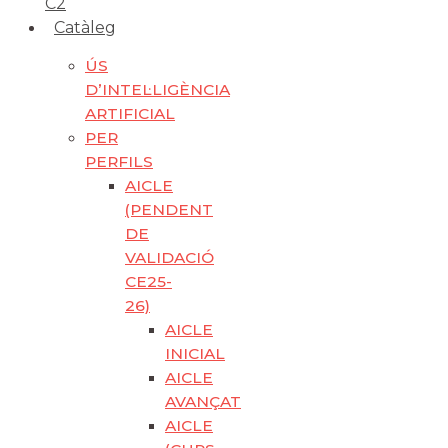
C2
Catàleg
ÚS
D’INTEL·LIGÈNCIA
ARTIFICIAL
PER
PERFILS
AICLE
(PENDENT
DE
VALIDACIÓ
CE25-
26)
AICLE
INICIAL
AICLE
AVANÇAT
AICLE