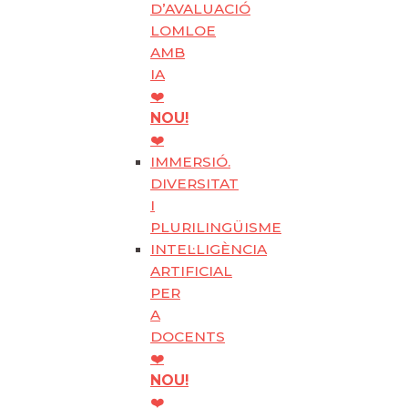
D’AVALUACIÓ
LOMLOE
AMB
IA
❤️
NOU!
❤️
IMMERSIÓ.
DIVERSITAT
I
PLURILINGÜISME
INTEL·LIGÈNCIA
ARTIFICIAL
PER
A
DOCENTS
❤️
NOU!
❤️