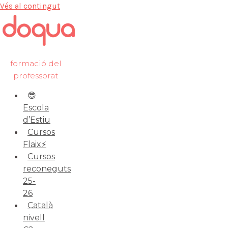
Vés al contingut
formació del
professorat
😎
Escola
d’Estiu
Cursos
Flaix⚡️
Cursos
reconeguts
25-
26
Català
nivell